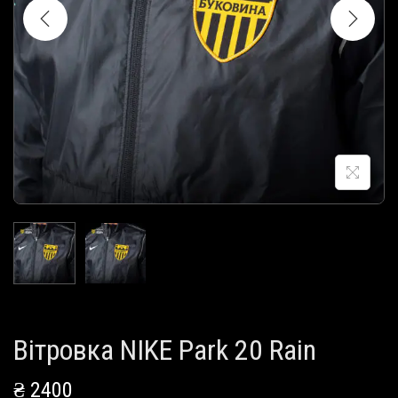
і
ї
Вітровка NIKE Park 20 Rain
₴
2400