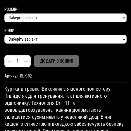
РОЗМІР
КОЛІР
ДОДАТИ В КОШИК
В
A
і
Артикул:
BUK-82
l
т
t
р
Куртка-вітровка. Виконана з якісного поліестеру.
e
о
Підійде як для тренування, так і для активного
r
в
відпочинку. Технологія Dri-FIT та
n
к
a
а
водовідштовхувальна тканина допомагають
t
N
залишатися сухим навіть у невеликий дощ. Бічні
i
I
кишені з сітчастою підкладкою забезпечують безпеку
v
K
та сухість речей. Окантовка на плечах створює