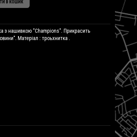
ТИ В КОШИК
ка з нашивкою "Champions". Прикрасить
вини". Матеріал : троьхнитка .