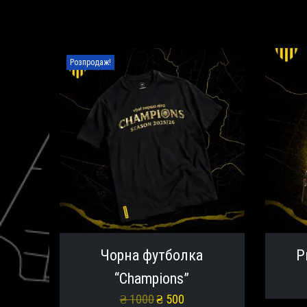
Розпродаж!
Чорна футболка
Р
“Champions”
₴
1000
₴
500
О
П