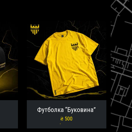
Футболка “Буковина”
₴
500
Оберіть опції