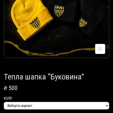
і
ї
Тепла шапка “Буковина”
₴
500
КОЛІР