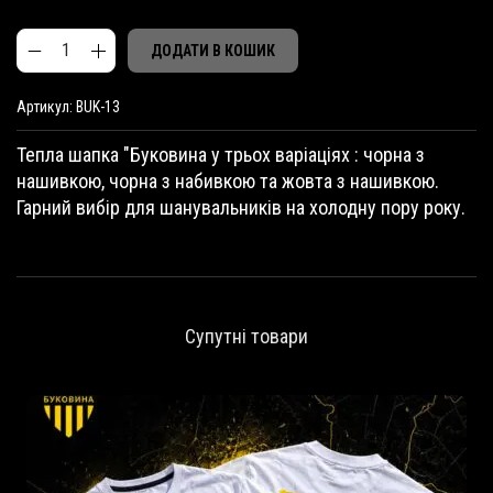
ДОДАТИ В КОШИК
Т
A
е
Артикул:
BUK-13
l
п
t
л
Тепла шапка "Буковина у трьох варіаціях : чорна з
e
а
нашивкою, чорна з набивкою та жовта з нашивкою.
r
ш
Гарний вибір для шанувальників на холодну пору року.
n
а
a
п
t
к
i
а
v
"
e
Б
Супутні товари
:
у
к
о
в
и
н