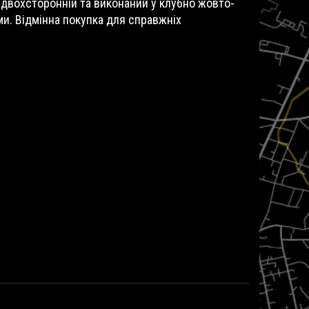
 двохсторонній та виконаний у клубно жовто-
n
и. Відмінна покупка для справжніх
a
t
i
v
e
: