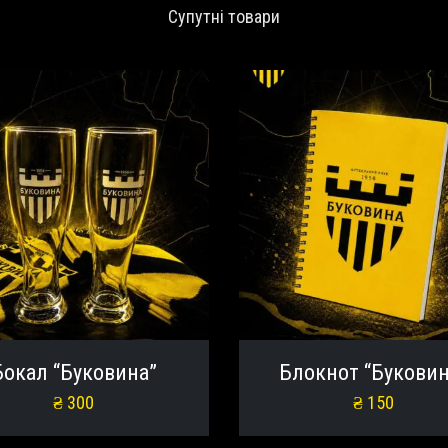
Супутні товари
Бокал “Буковина”
Блокнот “Буковин
₴
300
₴
150
Додати в кошик
Додати в кошик