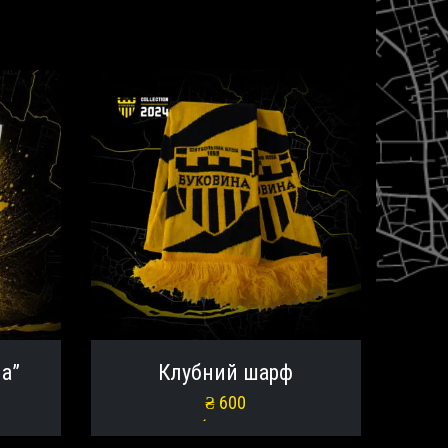
а”
Клубний шарф
₴
600
Оберіть опції