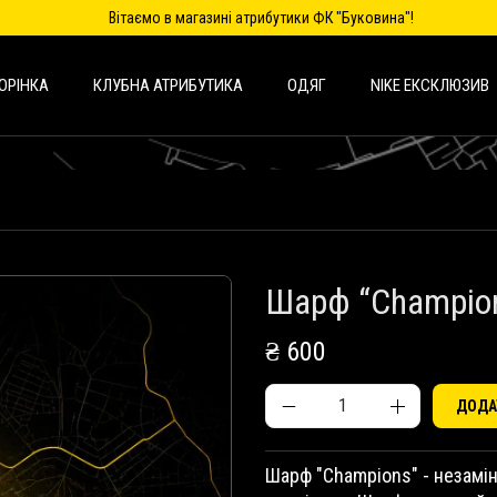
Вітаємо в магазині атрибутики ФК "Буковина"!
ОРІНКА
КЛУБНА АТРИБУТИКА
ОДЯГ
NIKE ЕКСКЛЮЗИВ
Шарф “Champio
₴
600
ДОДА
Ш
а
р
Шарф "Champions" - незамі
ф