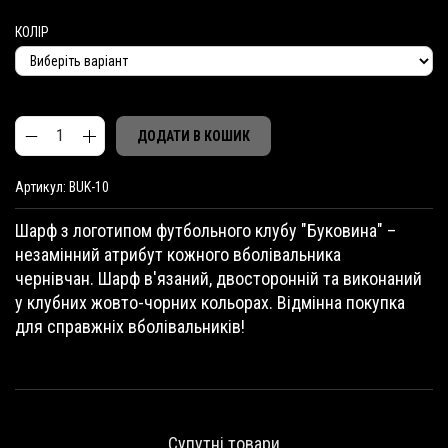
КОЛІР
ДОДАТИ В КОШИК
К
A
л
Артикул:
BUK-10
l
у
t
б
Шарф з логотипом футбольного клубу "Буковина" –
e
н
незамінний атрибут кожного вболівальника
r
и
чернівчан. Шарф в'язаний, двосторонній та виконаний
n
й
a
ш
у клубних жовто-чорних кольорах. Відмінна покупка
t
а
для справжніх вболівальників!
i
р
v
ф
e
к
:
і
л
Супутні товари