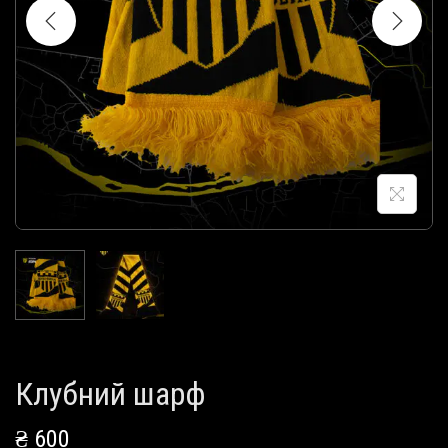
і
ї
Клубний шарф
₴
600