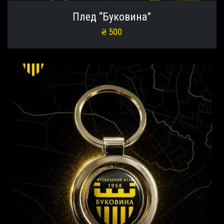
Плед “Буковина”
₴
500
Додати в кошик