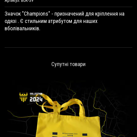
Артикул:
BUK-39
а
e
ч
r
Значок "Champions" - призначений для кріплення на
о
n
одязі . Є стильним атрибутом для наших
к
a
вболівальників.
"
t
C
i
h
v
a
e
m
:
p
Супутні товари
i
o
n
s
"
к
і
л
ь
к
і